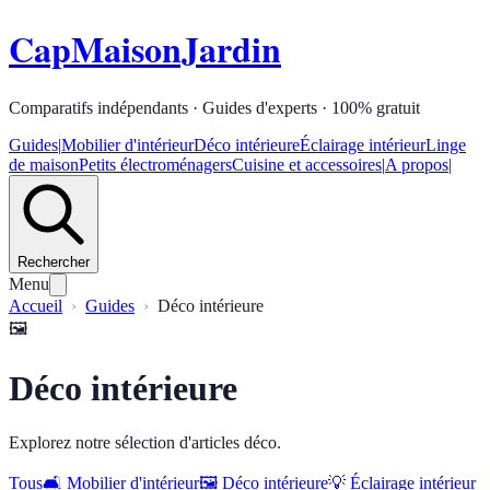
CapMaisonJardin
Comparatifs indépendants · Guides d'experts · 100% gratuit
Guides
|
Mobilier d'intérieur
Déco intérieure
Éclairage intérieur
Linge
de maison
Petits électroménagers
Cuisine et accessoires
|
A propos
|
Rechercher
Menu
Accueil
Guides
Déco intérieure
🖼️
Déco intérieure
Explorez notre sélection d'articles déco.
Tous
🛋️
Mobilier d'intérieur
🖼️
Déco intérieure
💡
Éclairage intérieur