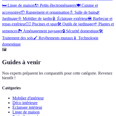
🛏️
Linge de maison
🔌
Petits électroménagers
🍽️
Cuisine et
accessoires
📦
Rangement et organisation
🚿
Salle de bain
🌿
Jardinage
🌞
Mobilier de jardin
🏮
Éclairage extérieur
🍔
Barbecue et
repas extérieur
🏊‍♂️
Piscines et spas
🛠️
Outils de jardinage
🌱
Plantes et
semences
🏞️
Aménagement paysager
🔒
Sécurité domestique
🛠
Traitement des sols
🖌️
Revêtements muraux
📱
Technologie
domestique
🖼️
Guides à venir
Nos experts préparent les comparatifs pour cette catégorie. Revenez
bientôt !
Catégories
Mobilier d'intérieur
Déco intérieure
Éclairage intérieur
Linge de maison