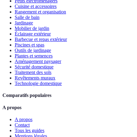
Petits électroménagers
Cuisine et accessoires
Rangement et organisation
Salle de bain
Jardinage
Mobilier de jardin
Éclairage extérieur
Barbecue et repas extérieur
Piscines et spas
Outils de jardinage
Plantes et semences
Aménagement paysager
Sécurité domestique
Traitement des sols
Revêtements muraux
Technologie domestique
Comparatifs populaires
A propos
A propos
Contact
Tous les guides
Mentions légales