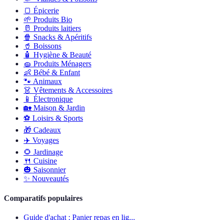
🍞
Épicerie
🌱
Produits Bio
🥛
Produits laitiers
🍿
Snacks & Apéritifs
🥤
Boissons
🧴
Hygiène & Beauté
🧽
Produits Ménagers
👶
Bébé & Enfant
🐾
Animaux
👗
Vêtements & Accessoires
📱
Électronique
🏡
Maison & Jardin
⚽
Loisirs & Sports
🎁
Cadeaux
✈️
Voyages
🌻
Jardinage
🍴
Cuisine
🎃
Saisonnier
✨
Nouveautés
Comparatifs populaires
Guide d'achat : Panier repas en lig...