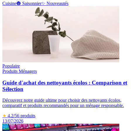
Cuisine
🎃
Saisonnier
✨
Nouveautés
Populaire
Produits Ménagers
Guide d'achat des nettoyants écolos : Comparison et
Sélection
Découvrez notre guide ultime pour choisir des nettoyants écolos,
comparatif et produits recommandés pour un ménage responsable.
★
4.2
/5
6
produits
13/07/2026