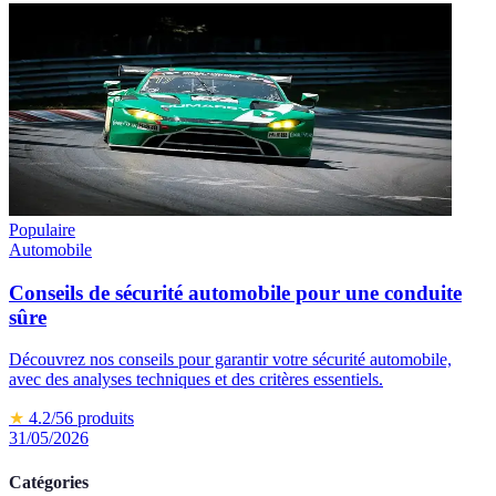
Populaire
Automobile
Conseils de sécurité automobile pour une conduite
sûre
Découvrez nos conseils pour garantir votre sécurité automobile,
avec des analyses techniques et des critères essentiels.
★
4.2
/5
6
produits
31/05/2026
Catégories