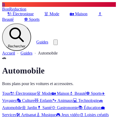
B
BonReduction
🔌
Électronique
👗
Mode
🏡
Maison
💄
Beauté
⚽️
Sports
Guides
Rechercher
Accueil
Guides
Automobile
🚗
Automobile
Bons plans pour les voitures et accessoires.
Tous
🔌
Électronique
👗
Mode
🏡
Maison
💄
Beauté
⚽️
Sports
✈️
Voyages
🎭
Culture
🧸
Enfants
🐾
Animaux
💻
Technologie
🚗
Automobile
🌼
Jardin
💊
Santé
🍲
Gastronomie
📚
Éducation
💼
Services
🛠
Artisanat
🎸
Musique
🎮
Jeux vidéo
🎨
Loisirs créatifs