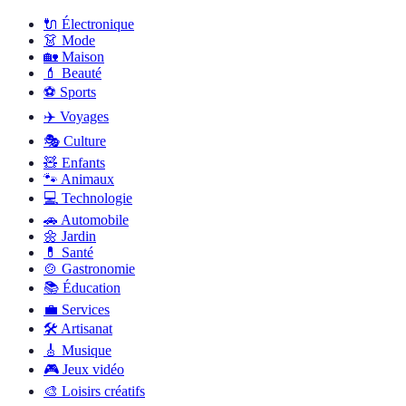
🔌
Électronique
👗
Mode
🏡
Maison
💄
Beauté
⚽️
Sports
✈️
Voyages
🎭
Culture
🧸
Enfants
🐾
Animaux
💻
Technologie
🚗
Automobile
🌼
Jardin
💊
Santé
🍲
Gastronomie
📚
Éducation
💼
Services
🛠
Artisanat
🎸
Musique
🎮
Jeux vidéo
🎨
Loisirs créatifs