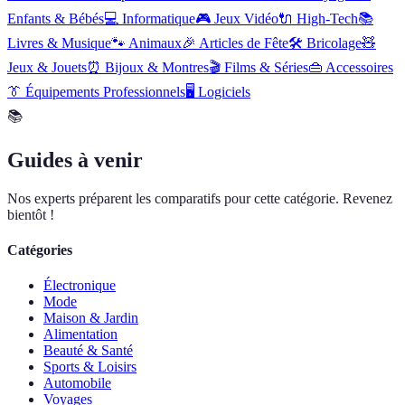
Enfants & Bébés
💻
Informatique
🎮
Jeux Vidéo
🔌
High-Tech
📚
Livres & Musique
🐾
Animaux
🎉
Articles de Fête
🛠️
Bricolage
🧸
Jeux & Jouets
⏰
Bijoux & Montres
🎬
Films & Séries
👜
Accessoires
👔
Équipements Professionnels
🖥️
Logiciels
📚
Guides à venir
Nos experts préparent les comparatifs pour cette catégorie. Revenez
bientôt !
Catégories
Électronique
Mode
Maison & Jardin
Alimentation
Beauté & Santé
Sports & Loisirs
Automobile
Voyages