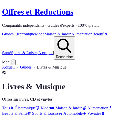
Offres et Reductions
Comparatifs indépendants · Guides d'experts · 100% gratuit
Guides
|
Électronique
Mode
Maison & Jardin
Alimentation
Beauté &
Santé
Sports & Loisirs
|
A propos
|
Rechercher
Menu
Accueil
Guides
Livres & Musique
📚
Livres & Musique
Offres sur livres, CD et vinyles.
Tous
📱
Électronique
👗
Mode
🏡
Maison & Jardin
🍎
Alimentation
💄
Beauté & Santé
⚽
Sports & Loisirs
🚗
Automobile
✈️
Voyages
🍼