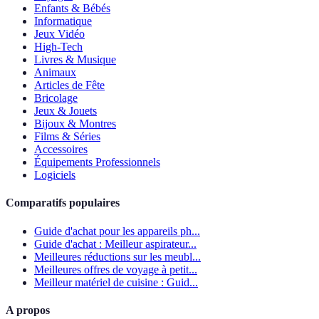
Enfants & Bébés
Informatique
Jeux Vidéo
High-Tech
Livres & Musique
Animaux
Articles de Fête
Bricolage
Jeux & Jouets
Bijoux & Montres
Films & Séries
Accessoires
Équipements Professionnels
Logiciels
Comparatifs populaires
Guide d'achat pour les appareils ph...
Guide d'achat : Meilleur aspirateur...
Meilleures réductions sur les meubl...
Meilleures offres de voyage à petit...
Meilleur matériel de cuisine : Guid...
A propos