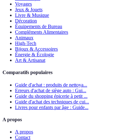
Voyages
Jeux & Jouets
Livre & Musique
Décoration
Équipements de Bureau
Compléments Alimentaires
Animaux
High-Tech
Bijoux & Accessoires
Énergie & Écologie
Art & Artisanat
Comparatifs populaires
Guide d'achat : produits de nettoya...
Erreurs d'achat de siège auto : Gui...
Guide du shopping épicerie à petit ...
Guide d'achat des techniques de cui...
Livres pour enfants par âge : Guide...
A propos
A propos
Contact