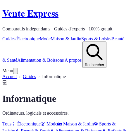
Vente Express
Comparatifs indépendants · Guides d'experts · 100% gratuit
Guides
|
Électronique
Mode
Maison & Jardin
Sports & Loisirs
Beauté
& Santé
Alimentation & Boissons
|
A propos
|
Rechercher
Menu
Accueil
Guides
Informatique
💻
Informatique
Ordinateurs, logiciels et accessoires.
Tous
📱
Électronique
👗
Mode
🏡
Maison & Jardin
⚽
Sports &
Loisirs
💄
Beauté & Santé
🍷
Alimentation & Boissons
🍼
Enfants &