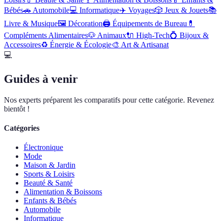
Bébés
🚗
Automobile
💻
Informatique
✈️
Voyages
🎲
Jeux & Jouets
📚
Livre & Musique
🖼️
Décoration
🖨️
Équipements de Bureau
💊
Compléments Alimentaires
🐶
Animaux
🔌
High-Tech
💍
Bijoux &
Accessoires
♻️
Énergie & Écologie
🎨
Art & Artisanat
💻
Guides à venir
Nos experts préparent les comparatifs pour cette catégorie. Revenez
bientôt !
Catégories
Électronique
Mode
Maison & Jardin
Sports & Loisirs
Beauté & Santé
Alimentation & Boissons
Enfants & Bébés
Automobile
Informatique