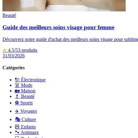
Beauté
Guide des meilleurs soins visage pour femme
Découvrez notre guide d'achat des meilleurs soins visage pour sublim
★
4.5
/5
3
produits
31/03/2026
Catégories
🔌
Électronique
👗
Mode
🏡
Maison
💄
Beauté
⚽️
Sports
✈️
Voyages
🎭
Culture
🧸
Enfants
🐾
Animaux