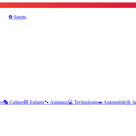
⚽️
Sports
es
🎭
Culture
🧸
Enfants
🐾
Animaux
💻
Technologie
🚗
Automobile
🌼
J