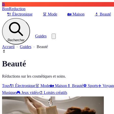
B
BonReduction
🔌
Électronique
👗
Mode
🏡
Maison
💄
Beauté
Guides
Rechercher
Accueil
Guides
Beauté
💄
Beauté
Réductions sur les cosmétiques et soins.
Tous
🔌
Électronique
👗
Mode
🏡
Maison
💄
Beauté
⚽️
Sports
✈️
Voyag
Musique
🎮
Jeux vidéo
🎨
Loisirs créatifs