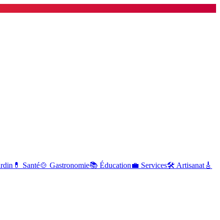
ardin
💊
Santé
🍲
Gastronomie
📚
Éducation
💼
Services
🛠
Artisanat
🎸