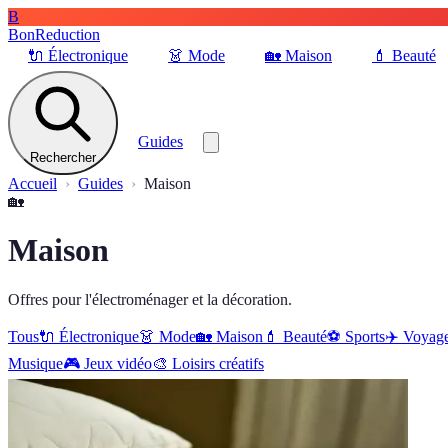
B
BonReduction
🔌
Électronique
👗
Mode
🏡
Maison
💄
Beauté
Guides
Rechercher
Accueil
Guides
Maison
🏡
Maison
Offres pour l'électroménager et la décoration.
Tous
🔌
Électronique
👗
Mode
🏡
Maison
💄
Beauté
⚽️
Sports
✈️
Voyag
Musique
🎮
Jeux vidéo
🎨
Loisirs créatifs