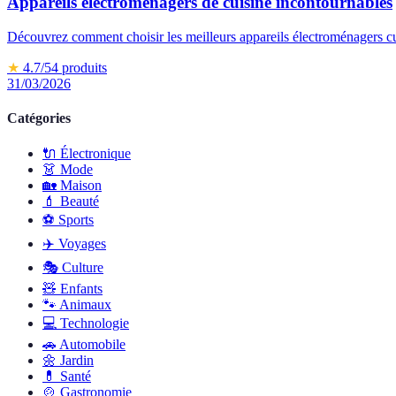
Appareils électroménagers de cuisine incontournables
Découvrez comment choisir les meilleurs appareils électroménagers cu
★
4.7
/5
4
produits
31/03/2026
Catégories
🔌
Électronique
👗
Mode
🏡
Maison
💄
Beauté
⚽️
Sports
✈️
Voyages
🎭
Culture
🧸
Enfants
🐾
Animaux
💻
Technologie
🚗
Automobile
🌼
Jardin
💊
Santé
🍲
Gastronomie