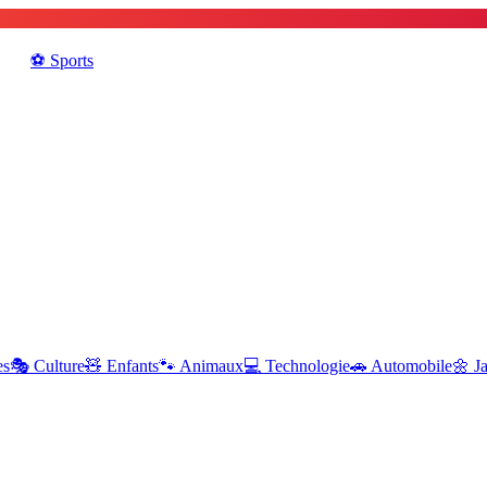
⚽️
Sports
es
🎭
Culture
🧸
Enfants
🐾
Animaux
💻
Technologie
🚗
Automobile
🌼
J