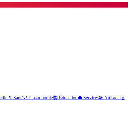
ardin
💊
Santé
🍲
Gastronomie
📚
Éducation
💼
Services
🛠
Artisanat
🎸