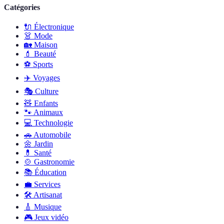
Catégories
🔌
Électronique
👗
Mode
🏡
Maison
💄
Beauté
⚽️
Sports
✈️
Voyages
🎭
Culture
🧸
Enfants
🐾
Animaux
💻
Technologie
🚗
Automobile
🌼
Jardin
💊
Santé
🍲
Gastronomie
📚
Éducation
💼
Services
🛠
Artisanat
🎸
Musique
🎮
Jeux vidéo