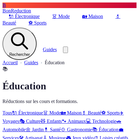
B
BonReduction
🔌
Électronique
👗
Mode
🏡
Maison
💄
Beauté
⚽️
Sports
Guides
Rechercher
Accueil
Guides
Éducation
📚
Éducation
Réductions sur les cours et formations.
Tous
🔌
Électronique
👗
Mode
🏡
Maison
💄
Beauté
⚽️
Sports
✈️
Voyages
🎭
Culture
🧸
Enfants
🐾
Animaux
💻
Technologie
🚗
Automobile
🌼
Jardin
💊
Santé
🍲
Gastronomie
📚
Éducation
💼
Services
🛠
Artisanat
🎸
Musique
🎮
Jeux vidéo
🎨
Loisirs créatifs