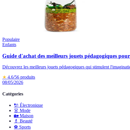
Populaire
Enfants
Guide d'achat des meilleurs jouets pédagogiques pour
Découvrez les meilleurs jouets pédagogiques qui stimulent l'imaginatio
★
4.6
/5
6
produits
08/05/2026
Catégories
🔌
Électronique
👗
Mode
🏡
Maison
💄
Beauté
⚽️
Sports