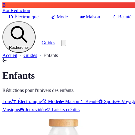
B
BonReduction
🔌
Électronique
👗
Mode
🏡
Maison
💄
Beauté
Guides
Rechercher
Accueil
Guides
Enfants
🧸
Enfants
Réductions pour l'univers des enfants.
Tous
🔌
Électronique
👗
Mode
🏡
Maison
💄
Beauté
⚽️
Sports
✈️
Voyag
Musique
🎮
Jeux vidéo
🎨
Loisirs créatifs