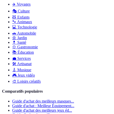
✈️
Voyages
🎭
Culture
🧸
Enfants
🐾
Animaux
💻
Technologie
🚗
Automobile
🌼
Jardin
💊
Santé
🍲
Gastronomie
📚
Éducation
💼
Services
🛠
Artisanat
🎸
Musique
🎮
Jeux vidéo
🎨
Loisirs créatifs
Comparatifs populaires
Guide d'achat des meilleurs masques...
Guide d'achat : Meilleur Équipement...
Guide d'achat des meilleurs jeux éd...