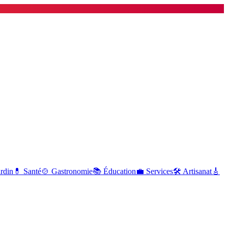
ardin
💊
Santé
🍲
Gastronomie
📚
Éducation
💼
Services
🛠
Artisanat
🎸