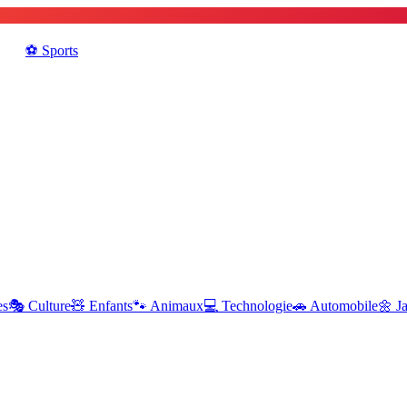
⚽️
Sports
es
🎭
Culture
🧸
Enfants
🐾
Animaux
💻
Technologie
🚗
Automobile
🌼
J